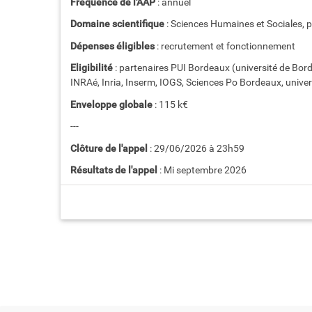
Fréquence de l'AAP
: annuel
Domaine scientifique
: Sciences Humaines et Sociales, pos
Dépenses éligibles
: recrutement et fonctionnement
Eligibilité
: partenaires PUI Bordeaux (université de B
INRAé, Inria, Inserm, IOGS, Sciences Po Bordeaux, univ
Enveloppe globale
: 115 k€
---
Clôture de l'appel
: 29/06/2026 à 23h59
Résultats de l'appel
: Mi septembre 2026