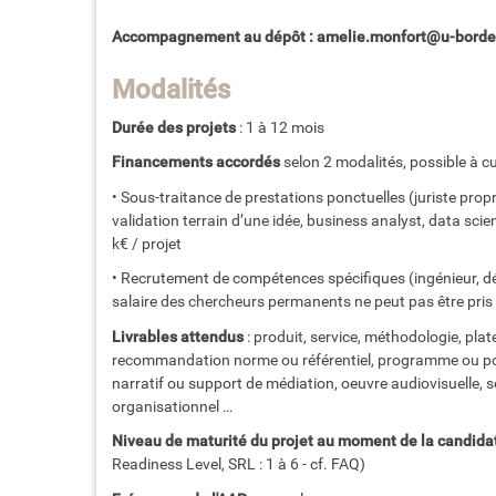
Accompagnement au dépôt : amelie.monfort@u-bordeau
Modalités
Durée des projets
: 1 à 12 mois
Financements accordés
selon 2 modalités, possible à cu
• Sous-traitance de prestations ponctuelles (juriste propri
validation terrain d’une idée, business analyst, data sci
k€ / projet
• Recrutement de compétences spécifiques (ingénieur, déve
salaire des chercheurs permanents ne peut pas être pri
Livrables attendus
: produit, service, méthodologie, plat
recommandation norme ou référentiel, programme ou poli
narratif ou support de médiation, oeuvre audiovisuelle, s
organisationnel …
Niveau de maturité du projet au moment de la candida
Readiness Level, SRL : 1 à 6 - cf. FAQ)