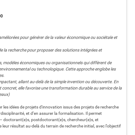
00
 améliorées pour générer de la valeur économique ou sociétale et
de la recherche pour proposer des solutions intégrées et
sus, modèles économiques ou organisationnels qui diffèrent de
 environnemental ou technologique. Cette approche englobe les
es.
mpactant, allant au-delà de la simple invention ou découverte. En
act concret, elle favorise une transformation durable au service de la
eaux)
 les idées de projets d'innovation issus des projets de recherche
isciplinarité, et d’en assurer la formalisation. Il permet
 doctorant(e)s, postdoctorant(e)s, chercheur(e)s, et
eur résultat au-delà du terrain de recherche initial, avec l'objectif