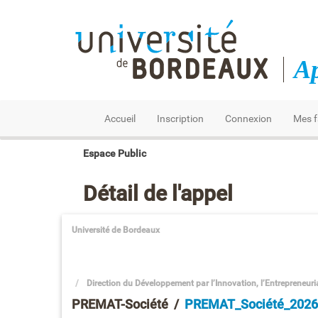
Ap
Accueil
Inscription
Connexion
Mes f
Espace Public
Détail de l'appel
Université de Bordeaux
Direction du Développement par l’Innovation, l’Entrepreneuri
PREMAT-Société
/
PREMAT_Société_2026