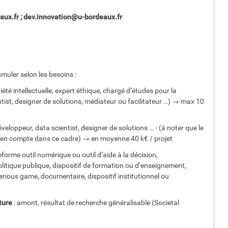
x.fr ; dev.innovation@u-bordeaux.fr
muler selon les besoins :
été intellectuelle, expert éthique, chargé d’études pour la
entist, designer de solutions, médiateur ou facilitateur …) → max 10
loppeur, data scientist, designer de solutions … - (à noter que le
s en compte dans ce cadre) → en moyenne 40 k€ / projet
eforme outil numérique ou outil d’aide à la décision,
tique publique, dispositif de formation ou d’enseignement,
erious game, documentaire, dispositif institutionnel ou
ture
: amont, résultat de recherche généralisable (Societal